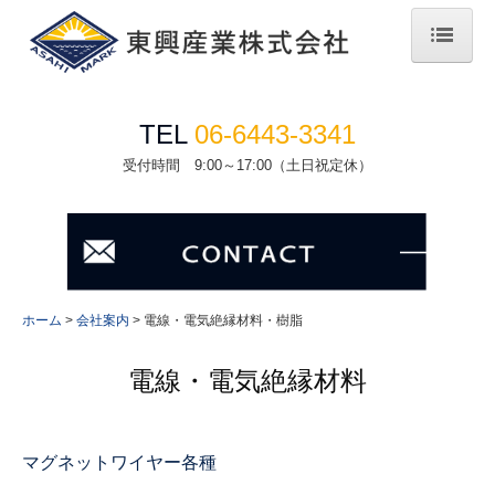
ホーム
TEL
06-6443-3341
会社案内
受付時間
9:00～17:00（土日祝定休）
電線・電気絶縁材料・樹脂
管工機材
電子機器・基板実装
ホーム
会社案内
電線・電気絶縁材料・樹脂
害獣王
受信伝心
電線・電気絶縁材料
C/deco1
マグネットワイヤー各種
Langogo