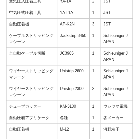
空気圧式圧着工具
YA-1A
2
JST
空気圧式圧着工具
YAT-1A
1
JST
自動圧着機
AP-K2N
3
JST
ケーブルストリッピング
Jackstrip 8450
1
Schleuniger J
マシーン
APAN
全自動ケーブル切断
JC3985
1
Schleuniger J
APAN
ワイヤーストリッピング
Unistrip 2600
1
Schleuniger J
マシーン
APAN
ワイヤーストリッピング
Unistrip 2300
2
Schleuniger J
マシーン
APAN
チューブカッター
KM-3100
1
ウシヤマ電機
自動圧着アプリケータ
各種
1
各メーカー
自動圧着機
M-12
1
河野端子