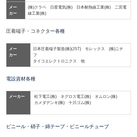
メー
(株)クラベ 日星電気(株) 日本耐熱線工業(株) 二宮電
カー
線工業(株)
圧着端子・コネクター
各種
メー
日本圧着端子製造(株)(JST) モレックス (株)ニチ
カー
フ
タイコエレクトロニクス 他
電設資材各種
メーカー
松下電工(株) ネグロス電工(株) オムロン(株)
カメダデンキ(株) 十川ゴム(株)
ビニール・硝子・綿テープ・ビニールチューブ