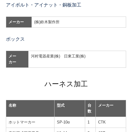
アイボルト・アイナット・銅板加工
メーカー
(株)鈴木製作所
ボックス
メー
河村電器産業(株) 日東工業(株)
カー
ハーネス加工
名称
型式
台
メーカー
数
ホットマーカー
SP-10α
1
CTK