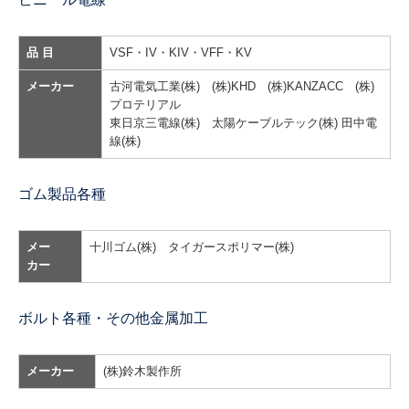
品 目
VSF・IV・KIV・VFF・KV
メーカー
古河電気工業(株) (株)KHD (株)KANZACC (株)
プロテリアル
東日京三電線(株) 太陽ケーブルテック(株) 田中電
線
(株)
ゴム製品各種
メー
十川ゴム(株) タイガースポリマー(株)
カー
ボルト各種・その他金属加工
メーカー
(株)鈴木製作所