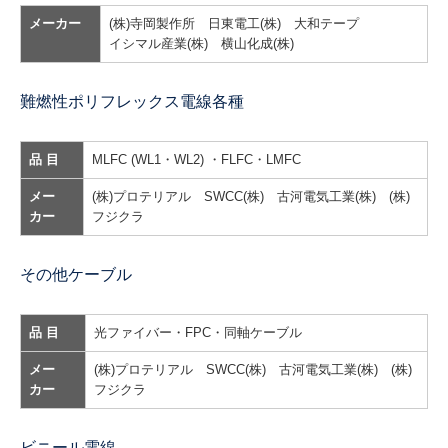
メーカー
(株)寺岡製作所 日東電工(株) 大和テープ
イシマル産業(株) 横山化成(株)
難燃性ポリフレックス電線各種
品 目
MLFC (WL1・WL2) ・FLFC・LMFC
メー
(株)プロテリアル
SWCC(株) 古河電気工業(株)
(株)
カー
フジクラ
その他ケーブル
品 目
光ファイバー・FPC・同軸ケーブル
メー
(株)プロテリアル SWCC(株) 古河電気工業(株) (株)
カー
フジクラ
ビニール電線