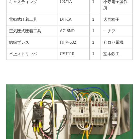
キャスティング
C371A
1
小寺電子製作
所
電動式圧着工具
DH-1A
1
大同端子
空気圧式圧着工具
AC-5ND
1
ニチフ
結線プレス
HHP-502
1
ヒロセ電機
卓上ストリッパ
CST110
1
室本鉄工