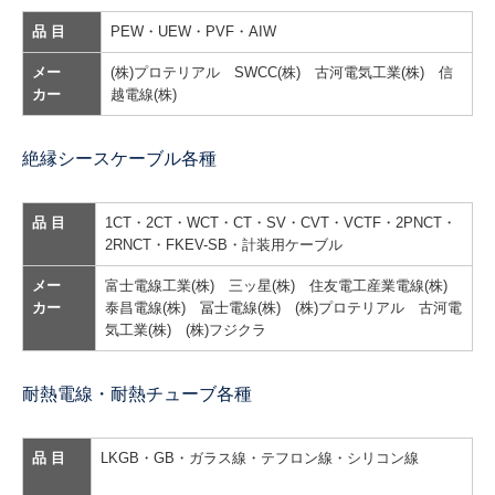
平角銅線
品 目
PEW・UEW・PVF・AIW
設備紹介
メー
(株)プロテリアル SWCC(株) 古河電気工業(株) 信
カー
越電線(株)
採用情報
絶縁シースケーブル各種
お問合せ
品 目
1CT・2CT・WCT・CT・SV・CVT・VCTF・2PNCT・
2RNCT・FKEV-SB・計装用ケーブル
メー
富士電線工業(株) 三ッ星(株) 住友電工産業電線(株)
カー
泰昌電線(株) 冨士電線(株) (株)プロテリアル 古河電
気工業(株) (株)フジクラ
耐熱電線・耐熱チューブ各種
品 目
LKGB・GB・ガラス線・テフロン線・シリコン線